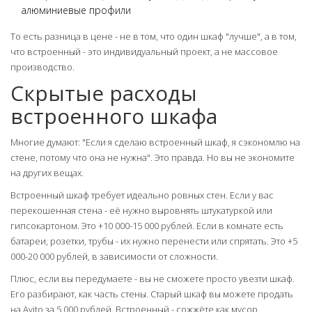
алюминиевые профили
То есть разница в цене - не в том, что один шкаф "лучше", а в том,
что встроенный - это индивидуальный проект, а не массовое
производство.
Скрытые расходы
встроенного шкафа
Многие думают: "Если я сделаю встроенный шкаф, я сэкономлю на
стене, потому что она не нужна". Это правда. Но вы не экономите
на других вещах.
Встроенный шкаф требует идеально ровных стен. Если у вас
перекошенная стена - её нужно выровнять штукатуркой или
гипсокартоном. Это +10 000-15 000 рублей. Если в комнате есть
батареи, розетки, трубы - их нужно перенести или спрятать. Это +5
000-20 000 рублей, в зависимости от сложности.
Плюс, если вы передумаете - вы не сможете просто увезти шкаф.
Его разбирают, как часть стены. Старый шкаф вы можете продать
на Avito за 5 000 рублей. Встроенный - сожжёте как мусор.