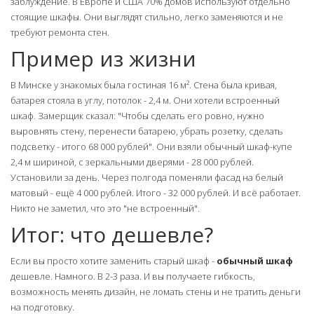
заблуждение. В Европе и США 70% домов используют отдельно
стоящие шкафы. Они выглядят стильно, легко заменяются и не
требуют ремонта стен.
Пример из жизни
В Минске у знакомых была гостиная 16 м². Стена была кривая,
батарея стояла в углу, потолок - 2,4 м. Они хотели встроенный
шкаф. Замерщик сказал: "Чтобы сделать его ровно, нужно
выровнять стену, перенести батарею, убрать розетку, сделать
подсветку - итого 68 000 рублей". Они взяли обычный шкаф-купе
2,4 м шириной, с зеркальными дверями - 28 000 рублей.
Установили за день. Через полгода поменяли фасад на белый
матовый - ещё 4 000 рублей. Итого - 32 000 рублей. И всё работает.
Никто не заметил, что это "не встроенный".
Итог: что дешевле?
Если вы просто хотите заменить старый шкаф -
обычный шкаф
дешевле. Намного. В 2-3 раза. И вы получаете гибкость,
возможность менять дизайн, не ломать стены и не тратить деньги
на подготовку.