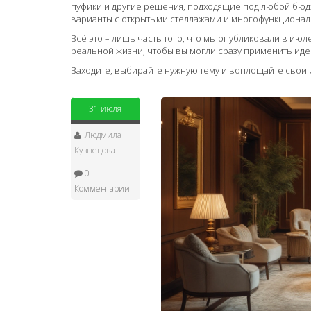
пуфики и другие решения, подходящие под любой бюдже
варианты с открытыми стеллажами и многофункциона
Всё это – лишь часть того, что мы опубликовали в июл
реальной жизни, чтобы вы могли сразу применить иде
Заходите, выбирайте нужную тему и воплощайте свои 
31 июля
Людмила
Кузнецова
0
Комментарии