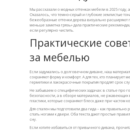
Мы рассказали о модных оттенках мебели в 2025 году, а 
Оказалось, что темно‑серый и глубокие землистые тон
бежеобразные оттенки дерева визуально расширяют пр
меньше заметна грязь» дала практические рекомендаци
если регулярно чистить.
Практические сове
за мебелью
Если задумались о долговечном диване, наш материал
сохраняют форму и комфорт. А для тех, кто планирует м
герметики и лакокрасочные покрытия продлят срок сл
Не забываем о специфических задачах: в статье про 
безопасности, а в обзоре материалов, не ржавеющих
пластики, которые сохраняют блеск даже при частом ко
Для спален мы подготовили два гида – как правильно р
спать ногами к двери. Оба текста дают простые прав
сну.
Если хотите избавиться от привычного дивана, прочит