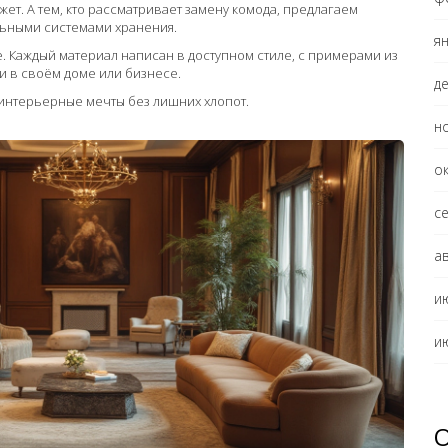
т. А тем, кто рассматривает замену комода, предлагаем
льными системами хранения.
я
е. Каждый материал написан в доступном стиле, с примерами из
и в своём доме или бизнесе.
д
интерьерные мечты без лишних хлопот.
н
о
с
а
и
и