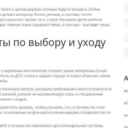
также о цветах дерева, которые будут в тренде в 2024‑м.
а делают интерьер более уютным, а светлые, почти
остранство. Кроме того, статья «На каком цвете мебели
и: темные ткани скрывают пятна, а светлые – выглядят чище,
ты по выбору и уходу
 о надёжных наполнителях покажет, какие материалы лучше
ебель из ДСП, статья о защите торцов от влаги объяснит, какие
ужбы.
гостиничную мебель раскрыты требования к износостойкости и
м
 в ванной, указали на нержавеющую сталь и специальные
нтакте с водой.
а
азместить кровать, чтобы улучшить сон, и почему не стоит
ила, основанные на фэн‑шуй и рекомендациях специалистов по
м
айте о лучших альтернативах: кресла‑модульные системы,
ф