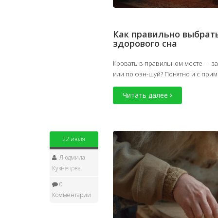
Как правильно выбрать
здорового сна
Кровать в правильном месте — зал
или по фэн-шуй? Понятно и с при
Читать далее
22 июля
Людмила
Кузнецова
0
Комментарии