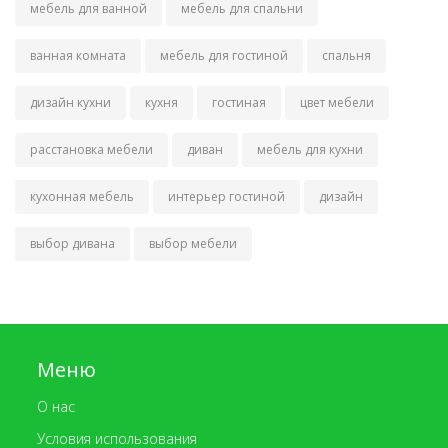
мебель для ванной
мебель для спальни
ванная комната
мебель для гостиной
спальня
дизайн кухни
кухня
гостиная
цвет мебели
расстановка мебели
диван
мебель для кухни
кухонная мебель
интерьер гостиной
дизайн
выбор дивана
выбор мебели
Меню
О нас
Условия использования