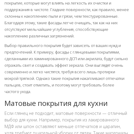
покрытие, которые могут влиять на легкость их очистки и
поддержания в чистоте. Гладкие поверхности, как правило, менее
склонны к накоплению пыли и грязи, чем текстурированные.
Благодаря этому, такие фасады легче очищать, так как на них
отсутствуют мельчайшие углубления, способствующие
накоплению различных загрязнений.
Выбор правильного покрытия будет зависеть от ваших нужд и
предпочтений. К примеру, фасады с глянцевыми покрытиями,
сделанными из ламинированного ДСП или акрилата, будут сильно
отражать свет и создавать эффект зеркала. Они выглядят очень
современно и легко чистятся, требуя всего лишь протирки
мокрой тряпкой. Однако такие покрытия накапливают отпечатки
пальцев, стоит отметить, и поэтому могут требовать более
частого ухода.
Матовые покрытия для кухни
Если глянец не подходит, матовые поверхности — отличный
выбор для кухни. Например, покрытия из лакированного
МДФ или шпон оставляют меньше отпечатков и царапин,
хотя требуют тщательной уборки от пятен. Такие материалы,