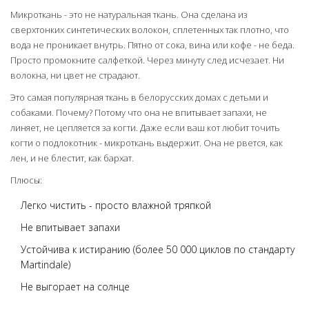
Микроткань - это не натуральная ткань. Она сделана из
сверхтонких синтетических волокон, сплетенных так плотно, что
вода не проникает внутрь. Пятно от сока, вина или кофе - не беда.
Просто промокните салфеткой. Через минуту след исчезает. Ни
волокна, ни цвет не страдают.
Это самая популярная ткань в белорусских домах с детьми и
собаками. Почему? Потому что она не впитывает запахи, не
линяет, не цепляется за когти. Даже если ваш кот любит точить
когти о подлокотник - микроткань выдержит. Она не рвется, как
лен, и не блестит, как бархат.
Плюсы:
Легко чистить - просто влажной тряпкой
Не впитывает запахи
Устойчива к истиранию (более 50 000 циклов по стандарту
Martindale)
Не выгорает на солнце