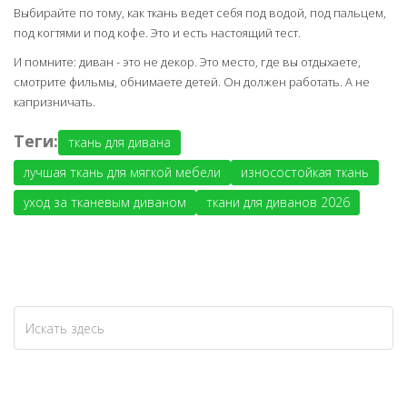
Выбирайте по тому, как ткань ведет себя под водой, под пальцем,
под когтями и под кофе. Это и есть настоящий тест.
И помните: диван - это не декор. Это место, где вы отдыхаете,
смотрите фильмы, обнимаете детей. Он должен работать. А не
капризничать.
Теги:
ткань для дивана
лучшая ткань для мягкой мебели
износостойкая ткань
уход за тканевым диваном
ткани для диванов 2026