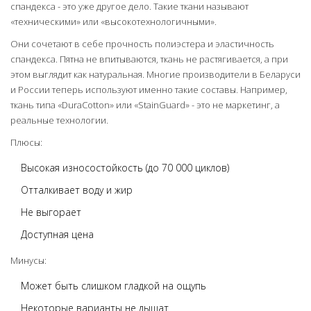
спандекса - это уже другое дело. Такие ткани называют
«техническими» или «высокотехнологичными».
Они сочетают в себе прочность полиэстера и эластичность
спандекса. Пятна не впитываются, ткань не растягивается, а при
этом выглядит как натуральная. Многие производители в Беларуси
и России теперь используют именно такие составы. Например,
ткань типа «DuraCotton» или «StainGuard» - это не маркетинг, а
реальные технологии.
Плюсы:
Высокая износостойкость (до 70 000 циклов)
Отталкивает воду и жир
Не выгорает
Доступная цена
Минусы:
Может быть слишком гладкой на ощупь
Некоторые варианты не дышат