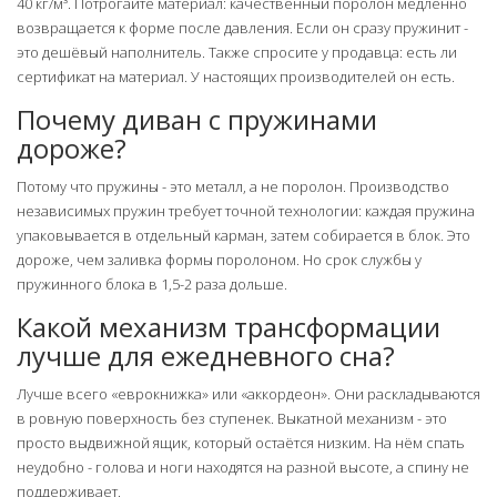
40 кг/м³. Потрогайте материал: качественный поролон медленно
возвращается к форме после давления. Если он сразу пружинит -
это дешёвый наполнитель. Также спросите у продавца: есть ли
сертификат на материал. У настоящих производителей он есть.
Почему диван с пружинами
дороже?
Потому что пружины - это металл, а не поролон. Производство
независимых пружин требует точной технологии: каждая пружина
упаковывается в отдельный карман, затем собирается в блок. Это
дороже, чем заливка формы поролоном. Но срок службы у
пружинного блока в 1,5-2 раза дольше.
Какой механизм трансформации
лучше для ежедневного сна?
Лучше всего «еврокнижка» или «аккордеон». Они раскладываются
в ровную поверхность без ступенек. Выкатной механизм - это
просто выдвижной ящик, который остаётся низким. На нём спать
неудобно - голова и ноги находятся на разной высоте, а спину не
поддерживает.