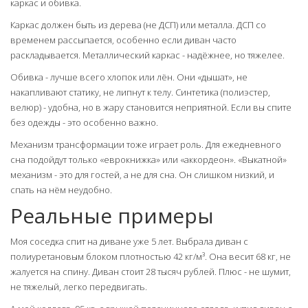
каркас и обивка.
Каркас должен быть из дерева (не ДСП) или металла. ДСП со
временем рассыпается, особенно если диван часто
раскладывается. Металлический каркас - надёжнее, но тяжелее.
Обивка - лучше всего хлопок или лён. Они «дышат», не
накапливают статику, не липнут к телу. Синтетика (полиэстер,
велюр) - удобна, но в жару становится неприятной. Если вы спите
без одежды - это особенно важно.
Механизм трансформации тоже играет роль. Для ежедневного
сна подойдут только «еврокнижка» или «аккордеон». «Выкатной»
механизм - это для гостей, а не для сна. Он слишком низкий, и
спать на нём неудобно.
Реальные примеры
Моя соседка спит на диване уже 5 лет. Выбрала диван с
полиуретановым блоком плотностью 42 кг/м³. Она весит 68 кг, не
жалуется на спину. Диван стоит 28 тысяч рублей. Плюс - не шумит,
не тяжелый, легко передвигать.