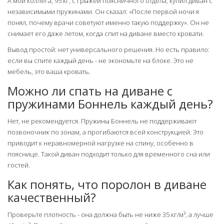
А мой коллега, 95 кг, с грыжей поясничного отдела, купил диван с
независимыми пружинами. Он сказал: «После первой ночи я
понял, почему врачи советуют именно такую поддержку». Он не
снимает его даже летом, когда спит на диване вместо кровати.
Вывод простой: нет универсального решения. Но есть правило:
если вы спите каждый день - не экономьте на блоке. Это не
мебель, это ваша кровать.
Можно ли спать на диване с
пружинами Боннель каждый день?
Нет, не рекомендуется. Пружины Боннель не поддерживают
позвоночник по зонам, а прогибаются всей конструкцией. Это
приводит к неравномерной нагрузке на спину, особенно в
пояснице. Такой диван подходит только для временного сна или
гостей.
Как понять, что поролон в диване
качественный?
Проверьте плотность - она должна быть не ниже 35 кг/м³, а лучше