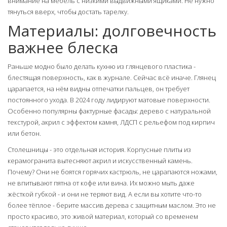
внимание на мебель с низкими выдвижными ящиками. Не нужно
тянуться вверх, чтобы достать тарелку.
Материалы: долговечность
важнее блеска
Раньше модно было делать кухню из глянцевого пластика -
блестящая поверхность, как в журнале. Сейчас всё иначе. Глянец
царапается, на нём видны отпечатки пальцев, он требует
постоянного ухода. В 2024 году лидируют матовые поверхности.
Особенно популярны фактурные фасады: дерево с натуральной
текстурой, акрил с эффектом камня, ЛДСП с рельефом под кирпич
или бетон.
Столешницы - это отдельная история. Корпусные плиты из
керамогранита вытесняют акрил и искусственный камень.
Почему? Они не боятся горячих кастрюль, не царапаются ножами,
не впитывают пятна от кофе или вина. Их можно мыть даже
жёсткой губкой - и они не теряют вид. А если вы хотите что-то
более тёплое - берите массив дерева с защитным маслом. Это не
просто красиво, это живой материал, который со временем