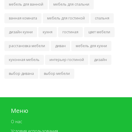
мебель для ванной
мебель для спальни
ванная комната
мебель для гостиной
спальня
дизайн кухни
кухня
гостиная
цвет мебели
расстановка мебели
диван
мебель для кухни
кухонная мебель
интерьер гостиной
дизайн
выбор дивана
выбор мебели
Меню
О нас
Условия использования