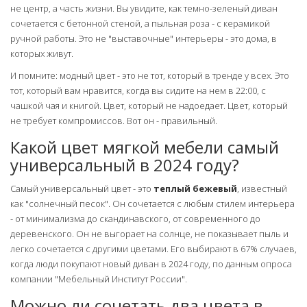
не центр, а часть жизни. Вы увидите, как темно-зеленый диван
сочетается с бетонной стеной, а пыльная роза - с керамикой
ручной работы. Это не "выставочные" интерьеры - это дома, в
которых живут.
И помните: модный цвет - это не тот, который в тренде у всех. Это
тот, который вам нравится, когда вы сидите на нем в 22:00, с
чашкой чая и книгой. Цвет, который не надоедает. Цвет, который
не требует компромиссов. Вот он - правильный.
Какой цвет мягкой мебели самый
универсальный в 2024 году?
Самый универсальный цвет - это
теплый бежевый
, известный
как "солнечный песок". Он сочетается с любым стилем интерьера
- от минимализма до скандинавского, от современного до
деревенского. Он не выгорает на солнце, не показывает пыль и
легко сочетается с другими цветами. Его выбирают в 67% случаев,
когда люди покупают новый диван в 2024 году, по данным опроса
компании "Мебельный Институт России".
Можно ли сочетать два цвета в