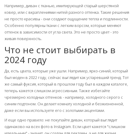
Например, диван с тканью, имитирующей старый шерстяной
ковер, или с вкраплениями нитей разного оттенка. Такие решения
не просто красивы - они создают ощущение тепла и подлинности.
Особенно популярны ткани с легким ворсом, которые меняют
оттенок в зависимости от угла света. Это не просто цвет - это
живая поверхность.
Что не стоит выбирать в
2024 году
Да, есть цвета, которые уже ушли. Например, ярко-синий, который
был моден в 2022 году, сейчас выглядит как устаревший тренд. Тот
же самый фуксия, который в прошлом году был в каждом каталоге,
теперь кажется слишком агрессивным. Также избегайте
чрезмерно холодных оттенков - например, холодного серого с
синим подтоном. Он делает комнату холодной и безжизненной,
даже если вы используете его с золотыми акцентами.
И еще одно правило: не покупайте диван, который выглядит
одинаково на всех фото в Instagram. Если цвет кажется "слишком
идеальным" - значит, он создан для рекламы, а не для жизни.