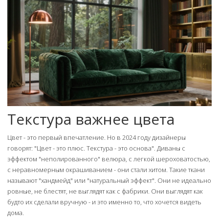
Текстура важнее цвета
Цвет - это первый впечатление. Но в 2024 году дизайнеры
говорят: "Цвет - это плюс. Текстура - это основа". Диваны с
эффектом "неполированного" велюра, с легкой шероховатостью,
с неравномерным окрашиванием - они стали хитом. Такие ткани
называют "хандмейд" или "натуральный эффект". Они не идеально
ровные, не блестят, не выглядят как с фабрики. Они выглядят как
будто их сделали вручную - и это именно то, что хочется видеть
дома.