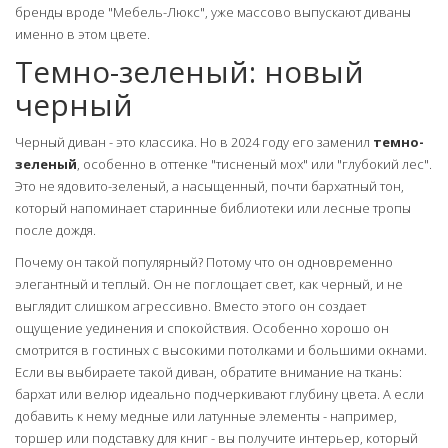
бренды вроде "Мебель-Люкс", уже массово выпускают диваны
именно в этом цвете.
Темно-зеленый: новый
черный
Черный диван - это классика. Но в 2024 году его заменил
темно-
зеленый
, особенно в оттенке "тисненый мох" или "глубокий лес".
Это не ядовито-зеленый, а насыщенный, почти бархатный тон,
который напоминает старинные библиотеки или лесные тропы
после дождя.
Почему он такой популярный? Потому что он одновременно
элегантный и теплый. Он не поглощает свет, как черный, и не
выглядит слишком агрессивно. Вместо этого он создает
ощущение уединения и спокойствия. Особенно хорошо он
смотрится в гостиных с высокими потолками и большими окнами.
Если вы выбираете такой диван, обратите внимание на ткань:
бархат или велюр идеально подчеркивают глубину цвета. А если
добавить к нему медные или латунные элементы - например,
торшер или подставку для книг - вы получите интерьер, который