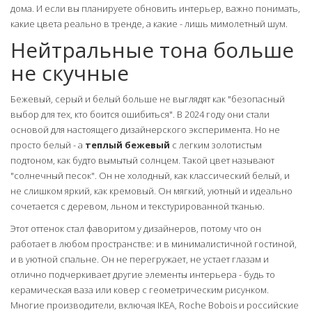
дома. И если вы планируете обновить интерьер, важно понимать,
какие цвета реально в тренде, а какие - лишь мимолетный шум.
Нейтральные тона больше
не скучные
Бежевый, серый и белый больше не выглядят как "безопасный
выбор для тех, кто боится ошибиться". В 2024 году они стали
основой для настоящего дизайнерского эксперимента. Но не
просто белый - а
теплый бежевый
с легким золотистым
подтоном, как будто вымытый солнцем. Такой цвет называют
"солнечный песок". Он не холодный, как классический белый, и
не слишком яркий, как кремовый. Он мягкий, уютный и идеально
сочетается с деревом, льном и текстурированной тканью.
Этот оттенок стал фаворитом у дизайнеров, потому что он
работает в любом пространстве: и в минималистичной гостиной,
и в уютной спальне. Он не перегружает, не устает глазам и
отлично подчеркивает другие элементы интерьера - будь то
керамическая ваза или ковер с геометрическим рисунком.
Многие производители, включая IKEA, Roche Bobois и российские