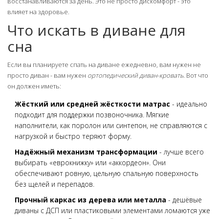
восстанавливаются за день. Это не просто дискомфорт - это
влияет на здоровье.
Что искать в диване для
сна
Если вы планируете спать на диване ежедневно, вам нужен не
просто диван - вам нужен
ортопедический диван-кровать
. Вот что
он должен иметь:
Жёсткий или средней жёсткости матрас
- идеально
подходит для поддержки позвоночника. Мягкие
наполнители, как поролон или синтепон, не справляются с
нагрузкой и быстро теряют форму.
Надёжный механизм трансформации
- лучше всего
выбирать «еврокнижку» или «аккордеон». Они
обеспечивают ровную, цельную спальную поверхность
без щелей и перепадов.
Прочный каркас из дерева или металла
- дешёвые
диваны с ДСП или пластиковыми элементами ломаются уже