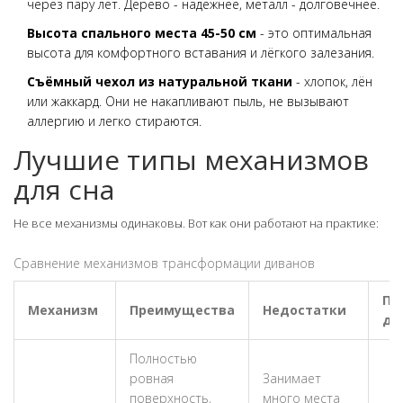
через пару лет. Дерево - надёжнее, металл - долговечнее.
Высота спального места 45-50 см
- это оптимальная
высота для комфортного вставания и лёгкого залезания.
Съёмный чехол из натуральной ткани
- хлопок, лён
или жаккард. Они не накапливают пыль, не вызывают
аллергию и легко стираются.
Лучшие типы механизмов
для сна
Не все механизмы одинаковы. Вот как они работают на практике:
Сравнение механизмов трансформации диванов
По
Механизм
Преимущества
Недостатки
дл
Полностью
ровная
Занимает
поверхность,
много места