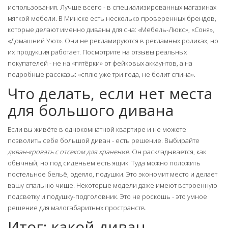
использования. Лучше всего - в специализированных магазинах
мягкой мебели. В Минске есть несколько проверенных брендов,
которые делают именно диваны для сна: «Мебель-Люкс», «Соня»,
«Домашний Уют». Они не рекламируются в рекламных роликах, но
их продукция работает. Посмотрите на отзывы реальных
покупателей - не на «пятёрки» от фейковых аккаунтов, а на
подробные рассказы: «сплю уже три года, не болит спина».
Что делать, если нет места
для большого дивана
Если вы живёте в однокомнатной квартире и не можете
позволить себе большой диван - есть решение. Выбирайте
диван-кровать с отсеком для хранения
. Он раскладывается, как
обычный, но под сиденьем есть ящик. Туда можно положить
постельное бельё, одеяло, подушки. Это экономит место и делает
вашу спальню чище. Некоторые модели даже имеют встроенную
подсветку и подушку-подголовник. Это не роскошь - это умное
решение для малогабаритных пространств.
Итог: какой диван