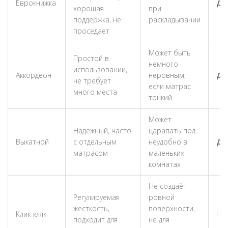
Еврокнижка
Да
хорошая
при
поддержка, не
раскладывании
проседает
Может быть
Простой в
немного
использовании,
Аккордеон
неровным,
Да
не требует
если матрас
много места
тонкий
Может
Надёжный, часто
царапать пол,
Выкатной
с отдельным
неудобно в
Да
матрасом
маленьких
комнатах
Не создаёт
Регулируемая
ровной
жёсткость,
поверхности,
Клик-кляк
Не
подходит для
не для