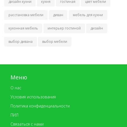
дизайн кухни
кухня
гостиная
цвет мебели
расстановка мебели
диван
мебель для кухни
кухонная мебель
интерьер гостиной
дизайн
выбор дивана
выбор мебели
Меню
О нас
Условия использования
Политика конфиденциальности
ПИЛ
Связаться с нами