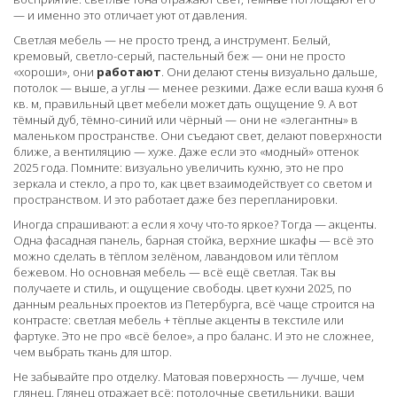
— и именно это отличает уют от давления.
Светлая мебель — не просто тренд, а инструмент. Белый,
кремовый, светло-серый, пастельный беж — они не просто
«хороши», они
работают
. Они делают стены визуально дальше,
потолок — выше, а углы — менее резкими. Даже если ваша кухня 6
кв. м, правильный цвет мебели может дать ощущение 9. А вот
тёмный дуб, тёмно-синий или чёрный — они не «элегантны» в
маленьком пространстве. Они съедают свет, делают поверхности
ближе, а вентиляцию — хуже. Даже если это «модный» оттенок
2025 года. Помните:
визуально увеличить кухню
,
это не про
зеркала и стекло, а про то, как цвет взаимодействует со светом и
пространством
. И это работает даже без перепланировки.
Иногда спрашивают: а если я хочу что-то яркое? Тогда — акценты.
Одна фасадная панель, барная стойка, верхние шкафы — всё это
можно сделать в тёплом зелёном, лавандовом или тёплом
бежевом. Но основная мебель — всё ещё светлая. Так вы
получаете и стиль, и ощущение свободы.
цвет кухни 2025
,
по
данным реальных проектов из Петербурга, всё чаще строится на
контрасте: светлая мебель + тёплые акценты в текстиле или
фартуке
. Это не про «всё белое», а про баланс. И это не сложнее,
чем выбрать ткань для штор.
Не забывайте про отделку. Матовая поверхность — лучше, чем
глянец. Глянец отражает всё: потолочные светильники, ваши