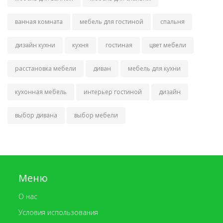
ванная комната
мебель для гостиной
спальня
дизайн кухни
кухня
гостиная
цвет мебели
расстановка мебели
диван
мебель для кухни
кухонная мебель
интерьер гостиной
дизайн
выбор дивана
выбор мебели
Меню
О нас
Условия использования