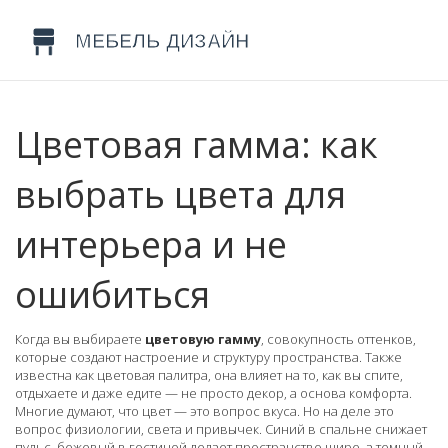
Цветовая гамма: как
выбрать цвета для
интерьера и не
ошибиться
Когда вы выбираете
цветовую гамму
,
совокупность оттенков,
которые создают настроение и структуру пространства
. Также
известна как
цветовая палитра
, она влияет на то, как вы спите,
отдыхаете и даже едите — не просто декор, а основа комфорта.
Многие думают, что цвет — это вопрос вкуса. Но на деле это
вопрос физиологии, света и привычек. Синий в спальне снижает
пульс, бежевый в гостиной делает пространство шире, а темный