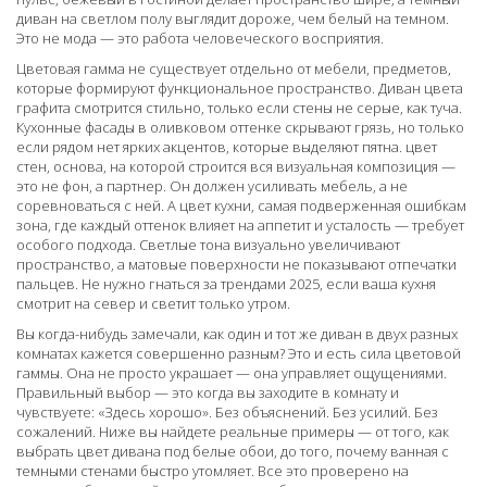
диван на светлом полу выглядит дороже, чем белый на темном.
Это не мода — это работа человеческого восприятия.
Цветовая гамма не существует отдельно от
мебели
,
предметов,
которые формируют функциональное пространство
. Диван цвета
графита смотрится стильно, только если стены не серые, как туча.
Кухонные фасады в оливковом оттенке скрывают грязь, но только
если рядом нет ярких акцентов, которые выделяют пятна.
цвет
стен
,
основа, на которой строится вся визуальная композиция
—
это не фон, а партнер. Он должен усиливать мебель, а не
соревноваться с ней. А
цвет кухни
,
самая подверженная ошибкам
зона, где каждый оттенок влияет на аппетит и усталость
— требует
особого подхода. Светлые тона визуально увеличивают
пространство, а матовые поверхности не показывают отпечатки
пальцев. Не нужно гнаться за трендами 2025, если ваша кухня
смотрит на север и светит только утром.
Вы когда-нибудь замечали, как один и тот же диван в двух разных
комнатах кажется совершенно разным? Это и есть сила цветовой
гаммы. Она не просто украшает — она управляет ощущениями.
Правильный выбор — это когда вы заходите в комнату и
чувствуете: «Здесь хорошо». Без объяснений. Без усилий. Без
сожалений. Ниже вы найдете реальные примеры — от того, как
выбрать цвет дивана под белые обои, до того, почему ванная с
темными стенами быстро утомляет. Все это проверено на