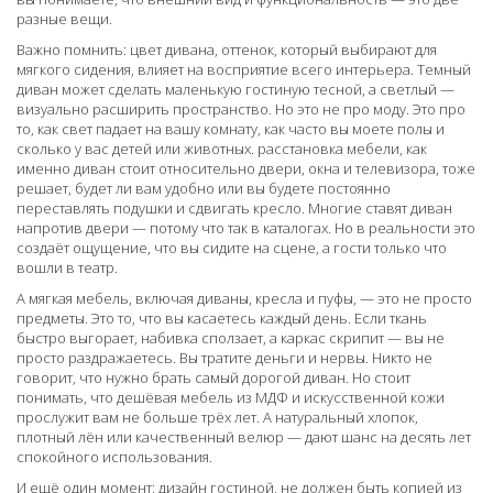
разные вещи.
Важно помнить:
цвет дивана
,
оттенок, который выбирают для
мягкого сидения, влияет на восприятие всего интерьера
. Темный
диван может сделать маленькую гостиную тесной, а светлый —
визуально расширить пространство. Но это не про моду. Это про
то, как свет падает на вашу комнату, как часто вы моете полы и
сколько у вас детей или животных.
расстановка мебели
,
как
именно диван стоит относительно двери, окна и телевизора
, тоже
решает, будет ли вам удобно или вы будете постоянно
переставлять подушки и сдвигать кресло. Многие ставят диван
напротив двери — потому что так в каталогах. Но в реальности это
создаёт ощущение, что вы сидите на сцене, а гости только что
вошли в театр.
А
мягкая мебель
,
включая диваны, кресла и пуфы
, — это не просто
предметы. Это то, что вы касаетесь каждый день. Если ткань
быстро выгорает, набивка сползает, а каркас скрипит — вы не
просто раздражаетесь. Вы тратите деньги и нервы. Никто не
говорит, что нужно брать самый дорогой диван. Но стоит
понимать, что дешёвая мебель из МДФ и искусственной кожи
прослужит вам не больше трёх лет. А натуральный хлопок,
плотный лён или качественный велюр — дают шанс на десять лет
спокойного использования.
И ещё один момент:
дизайн гостиной
,
не должен быть копией из