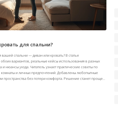
кровать для спальни?
я вашей спальни — диван или кровать? В статье
 обоих вариантов, реальные кейсы использования в разных
на и нюансы ухода. Читатель узнает практические советы по
и комнаты и личных предпочтений. Добавлены любопытные
и пространства без потери комфорта. Решение станет проще