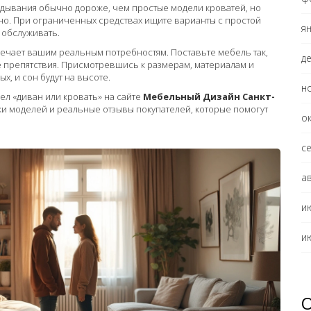
адывания обычно дороже, чем простые модели кроватей, но
но. При ограниченных средствах ищите варианты с простой
я
 обслуживать.
вечает вашим реальным потребностям. Поставьте мебель так,
д
е препятствия. Присмотревшись к размерам, материалам и
х, и сон будут на высоте.
н
ел «диван или кровать» на сайте
Мебельный Дизайн Санкт-
ки моделей и реальные отзывы покупателей, которые помогут
о
с
а
и
и