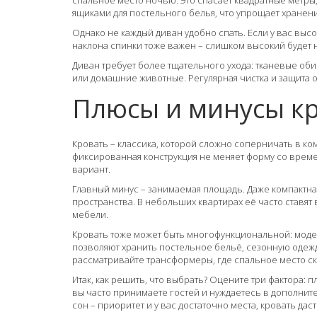
спальное место ночью. Это спасает квадратные метры
ящиками для постельного белья, что упрощает хранен
Однако не каждый диван удобно спать. Если у вас выс
наклона спинки тоже важен – слишком высокий будет н
Диван требует более тщательного ухода: тканевые оби
или домашние животные. Регулярная чистка и защита о
Плюсы и минусы к
Кровать – классика, которой сложно соперничать в к
фиксированная конструкция не меняет форму со време
вариант.
Главный минус – занимаемая площадь. Даже компактна
пространства. В небольших квартирах её часто ставят 
мебели.
Кровать тоже может быть многофункциональной: мод
позволяют хранить постельное бельё, сезонную одежду
рассматривайте трансформеры, где спальное место ск
Итак, как решить, что выбрать? Оцените три фактора: 
вы часто принимаете гостей и нуждаетесь в дополнит
сон – приоритет и у вас достаточно места, кровать дас