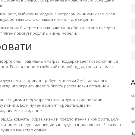
, особенно в студиях. Современные модели часто оснащены
ие.
окий рост, выбирайте модели с матрасом минимум 20 см. Угол
еудобен для сна, а слишком низкий – для сидения.
вка и кожа быстрее изнашиваются, особенно если у вас дети
т пятен помогут продлить жизнь мебели.
ровати
омфорте сна. Правильный матрас поддерживает позвоночник, а
нем. Если вы цените глубокий ночной отдых, кровать – ваш
я двуспальная кровать требует минимум 2 м² свободного
в углу, что ограничивает гибкость расстановки остальной
м
ели с ящиками под матрасом или выдвижными полками
 и книги. Если нужен вариант «кровать‑диван»,
а
ладывается в сиденье.
площадь комнаты, образ жизни и предпочтения в комфорте. Если
м
ельном месте для сидения, диван будет рациональнее. Если ваш
т лучшее качество отдыха.
ф