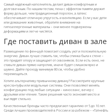
Самый надёжный наполнитель делает диван комфортным и
долговечным. По нашим тестам, пена с эффектом памяти держит
форму дольше, чем традиционный поролон, а латекс
обеспечивает отличную упругость и вентиляцию. Если у вас дети
или домашние животные, обратите внимание на
гипоаллергенные материалы – они менее подвержены
деформациям и легче чистятся.
Где поставить диван в зале
Размещение по фен‑шуй помогает создать уют и положительную
энергию. Диван лучше ставить так, чтобы спинка была к стене –
это придаёт опору и защищает от сквозняков. Если есть окно, не
ставьте диван прямо напротив, иначе будет слишком ярко и
шумно. Дайте проходу минимум 80 см, чтобы удобно
перемещаться.
Хотите альтернативу привычному дивану? Рассмотрите крупные
кресла‑пуфы или модульные системы. Они позволяют менять
конфигурацию под любые ситуации – киносеанс, вечер с
друзьями или чтение. Такие решения часто экономят место и
выглядят стильно.
Качественные бренды часто предлагают гарантию от 5 до 10 лет.
Среди лучших производителей в России и за рубежом – «Татнефть