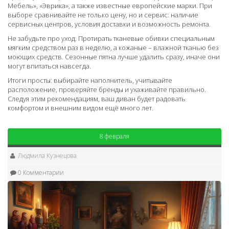
Мебель», «Эврика», а также известные европейские марки. При
выборе сравнивайте не только цену, но и сервис: наличие
сервисных центров, условия доставки и возможность ремонта.
Не забудьте про уход. Протирать тканевые обивки специальным
мягким средством раз в неделю, а кожаные – влажной тканью без
моющих средств. Сезонные пятна лучше удалить сразу, иначе они
могут впитаться навсегда.
Итоги просты: выбирайте наполнитель, учитывайте
расположение, проверяйте бренды и ухаживайте правильно.
Следуя этим рекомендациям, ваш диван будет радовать
комфортом и внешним видом ещё много лет.
8 февраля
Людмила Кузнецова
0 Комментарии