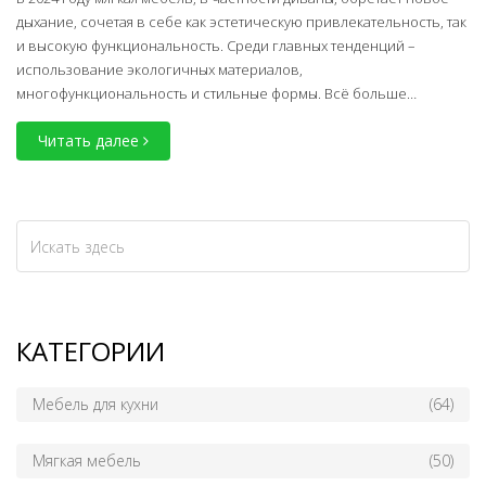
дыхание, сочетая в себе как эстетическую привлекательность, так
и высокую функциональность. Среди главных тенденций –
использование экологичных материалов,
многофункциональность и стильные формы. Всё больше
предпочитают изогнутые и модульные конструкции, которые
Читать далее
придают интерьеру уют и индивидуальность. Комфорт и яркие
акценты также играют важную роль, предлагая необычные цвета
и текстуры. Откройте для себя, как элегантно и практично
интегрировать эти тренды в ваш дом.
КАТЕГОРИИ
Мебель для кухни
(64)
Мягкая мебель
(50)