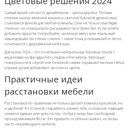
Цветовые решения 2024
Самый яркий сигнал от дизайнеров – цвета дерева. Тёплые
оттенки ореха, вяленой вишни и светлой буковой древесины
становятся фоном для любой комнаты. Они не только выглядят
стильно, но и визуально расширяют пространство. Если хотите
добавить яркости, попробуйте «зеленую мяту» или «пыльный
лавандовый» на стенах спален – такие тона успокаивают и легко
сочетаются с деревянной мебелью.
Для кухни 2024 – это сочетание нейтральных базовых тонов с
акцентами на фасадах без следов отпечатков. Матовые
поверхности в серой или бежевой гамме скрывают мелкие пятна,
а яркие ручки добавляют «всплеск» цвета.
Практичные идеи
расстановки мебели
Расстановка по правилам не только делает комнату красивой, но
и удобной. В гостиной старайтесь разместить основной сидящий
элемент (диван или кресло) так, чтобы к нему был свободный
проход минимум 80 см. Это правило особенно важно, если вы
часто перемещаете мебель.