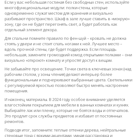
Если у вас небольшая гостиная без свободных стен, используйте
многофункциональные модули: полки‑стены, которые
одновременно служат местом для хранения и визуально
разбивают пространство. Шкаф в зале лучше ставить в «мокрую»
зону, где он не будет перегонять свет, а будет работать как
отдельный элемент декора.
Для спальни помните правило по фен-шуй – кровать не должна
стоять у двери и не стоит спать ногами к ней. Лучшее место –
вдоль прочной стены, где будет поддержка. Если площадь
небольшая, замените громоздкий комод открытыми полками – они
визуально «откроют» комнату и упростят доступ к вещам.
Не забывайте про освещение. Точки света в ключевых зонах (над
рабочим столом, у зоны чтения) делают интерьер более
функциональным и подчеркивают выбранные цвета. Светильники
с регулируемой яркостью позволяют быстро менять настроение
помещения.
И наконец, материалы. В 2024 году особое внимание уделяется
влагостойким покрытием для мебели в ванных комнатах и кухнях.
Выбирайте лак или пленку, которые не боятся воды и отпечатков.
Это продлит срок службы предметов и избавит от постоянных
ремонтов.
Подводя итог, запомните: теплые оттенки дерева, нейтральные
стеновые тона с яркими акцентами, умная расстановка и