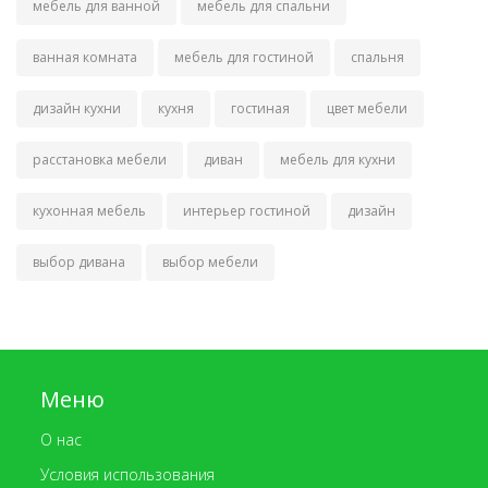
мебель для ванной
мебель для спальни
ванная комната
мебель для гостиной
спальня
дизайн кухни
кухня
гостиная
цвет мебели
расстановка мебели
диван
мебель для кухни
кухонная мебель
интерьер гостиной
дизайн
выбор дивана
выбор мебели
Меню
О нас
Условия использования