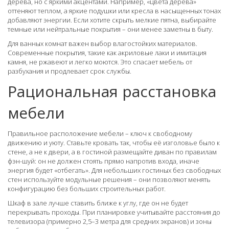
дерева, но с яркими акцентами. Например, «цвета дерева»
оттеняют теплом, а яркие подушки или кресла в насыщенных тонах
добавляют энергии. Если хотите скрыть мелкие пятна, выбирайте
темные или нейтральные покрытия – они менее заметны в быту.
Для ванных комнат важен выбор влагостойких материалов.
Современные покрытия, такие как акриловые лаки и имитация
камня, не ржавеют и легко моются. Это спасает мебель от
разбухания и продлевает срок службы.
Рациональная расстановка
мебели
Правильное расположение мебели – ключ к свободному
движению и уюту. Ставьте кровать так, чтобы её изголовье было к
стене, а не к двери, а в гостиной размещайте диван по правилам
фэн-шуй: он не должен стоять прямо напротив входа, иначе
энергия будет «отбегать». Для небольших гостиных без свободных
стен используйте модульные решения – они позволяют менять
конфигурацию без больших строительных работ.
Шкаф в зале лучше ставить ближе к углу, где он не будет
перекрывать проходы. При планировке учитывайте расстояния до
телевизора (примерно 2,5–3 метра для средних экранов) и зоны