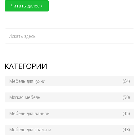
Читать далее
взаимодействует с освещением и общей цветовой палитрой
комнаты. Советы и идеи помогут выбрать идеальную мебель для
вашего интерьера.
КАТЕГОРИИ
Мебель для кухни
(64)
Мягкая мебель
(50)
Мебель для ванной
(45)
Мебель для спальни
(43)