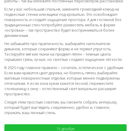
работы – так вы избежите постоянных пересмотров расстановки.
Если у вас небольшая спальня, замените громоздкий комод на
подвесные стенки или ящики под кроватью. Это освобождает
поверхность и создаёт ощущение простора. А для гостиной без
традиционных стен попробуйте разместить мебель в форме
«островка» – так пространство будет восприниматься более
динамичным.
Не забывайте про практичность: выбирайте наполнители
диванов, которые сохраняют форму и не теряют упругость.
Тестируйте мягкие ткани на предмет пятен – темные цвета
скрывают грязь лучше, но светлые создают ощущение лёгкости.
В 2025 году главное правило – сочетать эстетическое с удобным.
Если вам нравится цвет дерева, но боитесь пятен, выбирайте
матовые поверхностные отделки, которые менее подвержены
отпечаткам. А если зона кухни кажется тесной, переместите
столешницу к окну – естественный свет визуально расширит
пространство.
Следуя этим простым советам, вы сможете собрать интерьер,
который будет выглядеть современно, удобно и, главное,
отражать ваш личный стиль.
19 декабря