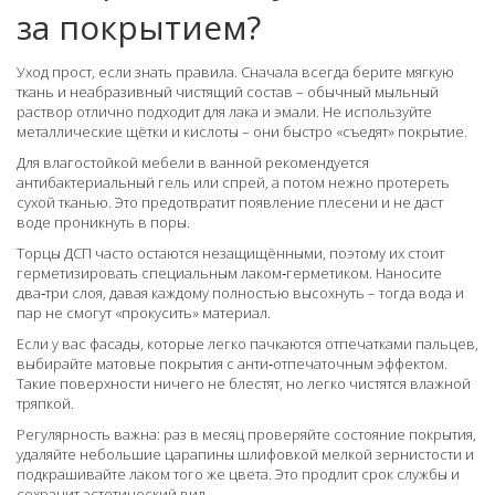
за покрытием?
Уход прост, если знать правила. Сначала всегда берите мягкую
ткань и неабразивный чистящий состав – обычный мыльный
раствор отлично подходит для лака и эмали. Не используйте
металлические щётки и кислоты – они быстро «съедят» покрытие.
Для влагостойкой мебели в ванной рекомендуется
антибактериальный гель или спрей, а потом нежно протереть
сухой тканью. Это предотвратит появление плесени и не даст
воде проникнуть в поры.
Торцы ДСП часто остаются незащищёнными, поэтому их стоит
герметизировать специальным лаком‑герметиком. Наносите
два‑три слоя, давая каждому полностью высохнуть – тогда вода и
пар не смогут «прокусить» материал.
Если у вас фасады, которые легко пачкаются отпечатками пальцев,
выбирайте матовые покрытия с анти‑отпечаточным эффектом.
Такие поверхности ничего не блестят, но легко чистятся влажной
тряпкой.
Регулярность важна: раз в месяц проверяйте состояние покрытия,
удаляйте небольшие царапины шлифовкой мелкой зернистости и
подкрашивайте лаком того же цвета. Это продлит срок службы и
сохранит эстетический вид.