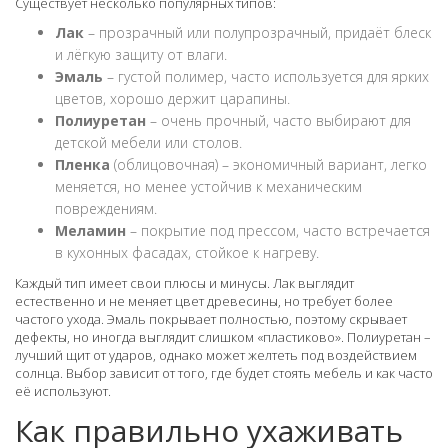
Существует несколько популярных типов:
Лак
– прозрачный или полупрозрачный, придаёт блеск
и лёгкую защиту от влаги.
Эмаль
– густой полимер, часто используется для ярких
цветов, хорошо держит царапины.
Полиуретан
– очень прочный, часто выбирают для
детской мебели или столов.
Пленка
(облицовочная) – экономичный вариант, легко
меняется, но менее устойчив к механическим
повреждениям.
Меламин
– покрытие под прессом, часто встречается
в кухонных фасадах, стойкое к нагреву.
Каждый тип имеет свои плюсы и минусы. Лак выглядит
естественно и не меняет цвет древесины, но требует более
частого ухода. Эмаль покрывает полностью, поэтому скрывает
дефекты, но иногда выглядит слишком «пластиково». Полиуретан –
лучший щит от ударов, однако может желтеть под воздействием
солнца. Выбор зависит от того, где будет стоять мебель и как часто
её используют.
Как правильно ухаживать