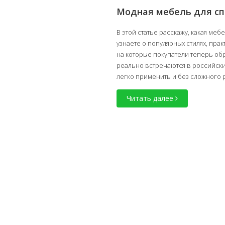
Модная мебель для сп
В этой статье расскажу, какая меб
узнаете о популярных стилях, пра
на которые покупатели теперь об
реально встречаются в российских
легко применить и без сложного р
спальню без лишних затрат.
Читать далее