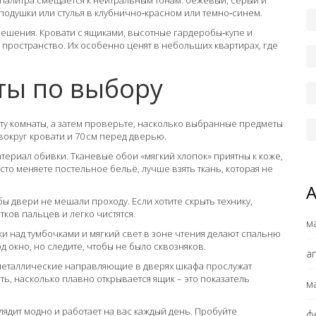
 палитра смещается к нейтральным тонам: бежевый, серый и
 подушки или стулья в клубнично‑красном или темно‑синем.
ешения. Кровати с ящиками, высотные гардеробы‑купе и
 пространство. Их особенно ценят в небольших квартирах, где
ты по выбору
ту комнаты, а затем проверьте, насколько выбранные предметы
вокруг кровати и 70 см перед дверью.
териал обивки. Тканевые обои «мягкий хлопок» приятны к коже,
асто меняете постельное бельё, лучше взять ткань, которая не
ы двери не мешали проходу. Если хотите скрыть технику,
тков пальцев и легко чистятся.
м
 над тумбочками и мягкий свет в зоне чтения делают спальню
д окно, но следите, чтобы не было сквозняков.
а
 металлические направляющие в дверях шкафа прослужат
ь, насколько плавно открывается ящик – это показатель
м
лядит модно и работает на вас каждый день. Пробуйте
ф