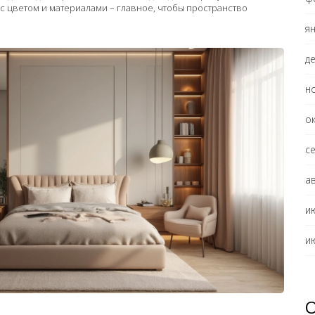
 цветом и материалами – главное, чтобы пространство
я
д
н
о
с
а
и
и