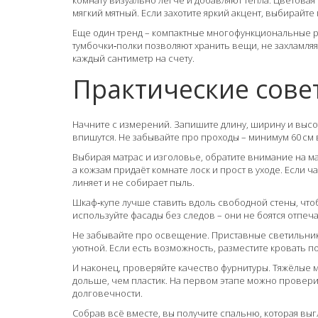
комнату визуально легче и добавляют тепла. Цветовая
мягкий мятный. Если захотите яркий акцент, выбирайте
Еще один тренд – компактные многофункциональные р
тумбочки‑полки позволяют хранить вещи, не захламляя
каждый сантиметр на счету.
Практические сове
Начните с измерений. Запишите длину, ширину и высо
впишутся. Не забывайте про проходы – минимум 60 см 
Выбирая матрас и изголовье, обратите внимание на ма
а кожзам придаёт комнате лоск и прост в уходе. Если ч
линяет и не собирает пыль.
Шкаф‑купе лучше ставить вдоль свободной стены, чтоб
используйте фасады без следов – они не боятся отпеча
Не забывайте про освещение. Приставные светильники
уютной. Если есть возможность, разместите кровать по
И наконец, проверяйте качество фурнитуры. Тяжёлые
дольше, чем пластик. На первом этапе можно проверит
долговечности.
Собрав всё вместе, вы получите спальню, которая выг