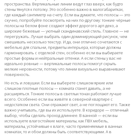
пространства. Вертикальные линии ведут глаз вверх, как будто
стены тянутся к потолку. Это особенно важно в малогабаритках,
где каждый сантиметр на счету. Если вы думаете, что полосы — это
скучно, попробуйте посмотреть на них по-другому: тонкие чёрные
полосы на белом фоне создают эффект дорогого арт-деко, а
широкие бежевые — уютный скандинавский стиль. Главное — не
перегружать. Лучше выбрать один доминирующий рисунок, чем
смешивать несколько текстур. И да, они отлично сочетаются с
мебелью для спальни
,
предметы интерьера, которые должны
гармонировать с отделкой стен
, особенно если вы выбираете
простые формы и нейтральные оттенки. А если стены у вас не
идеально ровные — вертикальные полосы помогут скрыть
мелкие неровности, потому что линии визуально выравнивают
поверхность.
Но есть и ловушки. Если вы выберете слишком яркие или
слишком плотные полосы — комната станет давить, а не
расширяться. Тонкие полосы в светлых тонах работают лучше
всего. Особенно если вы живёте в северной квартире с
недостатком света. Они отражают свет, а не поглощают его. Также
важно учитывать, где вы их используете. В коридоре — отличный
выбор, чтобы сделать проход длиннее. В ванной — если вы
используете влагостойкие материалы, как
ПВХ мебель
,
материалы, устойчивые к влаге, часто применяемые в ванных
комнатах
, то и обои должны быть соответствующими. А в