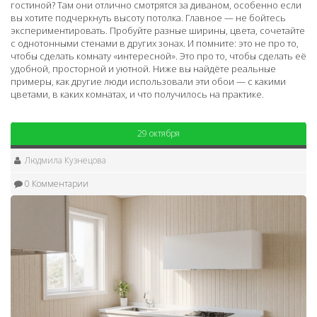
гостиной? Там они отлично смотрятся за диваном, особенно если
вы хотите подчеркнуть высоту потолка. Главное — не бойтесь
экспериментировать. Пробуйте разные ширины, цвета, сочетайте
с однотонными стенами в других зонах. И помните: это не про то,
чтобы сделать комнату «интересной». Это про то, чтобы сделать её
удобной, просторной и уютной. Ниже вы найдёте реальные
примеры, как другие люди использовали эти обои — с какими
цветами, в каких комнатах, и что получилось на практике.
29 октября
Людмила Кузнецова
0 Комментарии