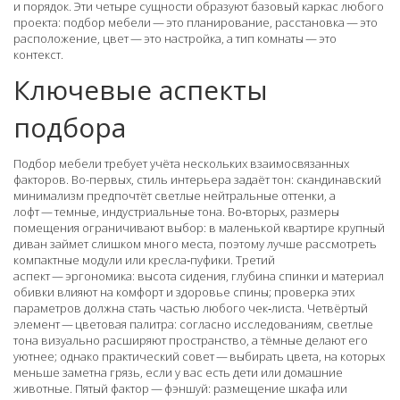
и порядок
. Эти четыре сущности образуют базовый каркас любого
проекта: подбор мебели — это планирование, расстановка — это
расположение, цвет — это настройка, а тип комнаты — это
контекст.
Ключевые аспекты
подбора
Подбор мебели требует учёта нескольких взаимосвязанных
факторов. Во-первых, стиль интерьера задаёт тон: скандинавский
минимализм предпочтёт светлые нейтральные оттенки, а
лофт — темные, индустриальные тона. Во‑вторых, размеры
помещения ограничивают выбор: в маленькой квартире крупный
диван займет слишком много места, поэтому лучше рассмотреть
компактные модули или кресла‑пуфики. Третий
аспект — эргономика: высота сидения, глубина спинки и материал
обивки влияют на комфорт и здоровье спины; проверка этих
параметров должна стать частью любого чек‑листа. Четвёртый
элемент — цветовая палитра: согласно исследованиям, светлые
тона визуально расширяют пространство, а тёмные делают его
уютнее; однако практический совет — выбирать цвета, на которых
меньше заметна грязь, если у вас есть дети или домашние
животные. Пятый фактор — фэншуй: размещение шкафа или