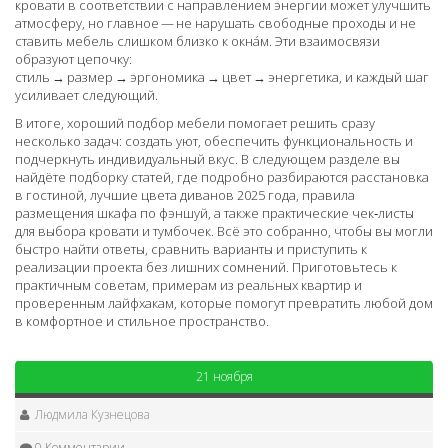
кровати в соответствии с направлением энергии может улучшить
атмосферу, но главное — не нарушать свободные проходы и не
ставить мебель слишком близко к окна́м. Эти взаимосвязи
образуют цепочку:
стиль → размер → эргономика → цвет → энергетика, и каждый шаг
усиливает следующий.
В итоге, хороший подбор мебели помогает решить сразу
несколько задач: создать уют, обеспечить функциональность и
подчеркнуть индивидуальный вкус. В следующем разделе вы
найдёте подборку статей, где подробно разбираются расстановка
в гостиной, лучшие цвета диванов 2025 года, правила
размещения шкафа по фэншуй, а также практические чек‑листы
для выбора кровати и тумбочек. Всё это собранно, чтобы вы могли
быстро найти ответы, сравнить варианты и приступить к
реализации проекта без лишних сомнений. Приготовьтесь к
практичным советам, примерам из реальных квартир и
проверенным лайфхакам, которые помогут превратить любой дом
в комфортное и стильное пространство.
21 ноября
Людмила Кузнецова
0 Комментарии