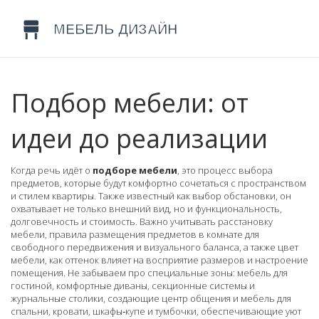
Подбор мебели: от
идеи до реализации
Когда речь идёт о
подборе мебели
,
это процесс выбора
предметов, которые будут комфортно сочетаться с пространством
и стилем квартиры
. Также известный как
выбор обстановки
, он
охватывает не только внешний вид, но и функциональность,
долговечность и стоимость. Важно учитывать
расстановку
мебели
,
правила размещения предметов в комнате для
свободного передвижения и визуального баланса
, а также
цвет
мебели
,
как оттенок влияет на восприятие размеров и настроение
помещения
. Не забываем про специальные зоны:
мебель для
гостиной
,
комфортные диваны, секционные системы и
журнальные столики, создающие центр общения
и
мебель для
спальни
,
кровати, шкафы‑купе и тумбочки, обеспечивающие уют