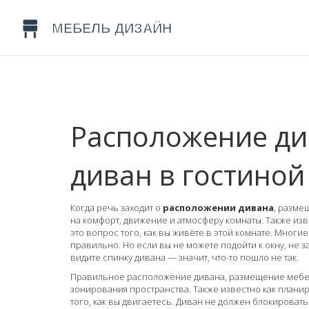
Расположение див
диван в гостино
Когда речь заходит о
расположении дивана
,
размещ
на комфорт, движение и атмосферу комнаты
. Также из
это вопрос того, как вы живёте в этой комнате.
Многие 
правильно. Но если вы не можете подойти к окну, не з
видите спинку дивана — значит, что-то пошло не так.
Правильное
расположение дивана
,
размещение мебел
зонирования пространства
. Также известно как
планир
того, как вы двигаетесь. Диван не должен блокировать