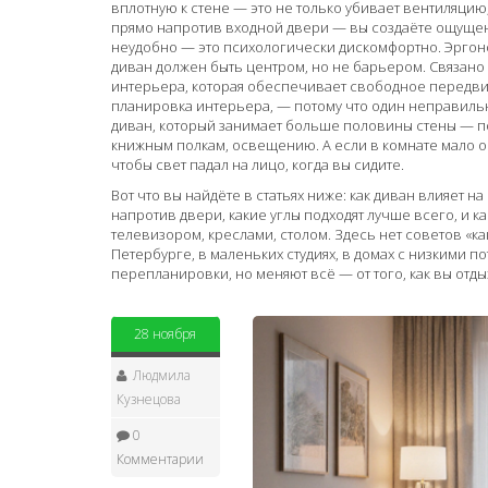
вплотную к стене — это не только убивает вентиляцию,
прямо напротив входной двери — вы создаёте ощущение
неудобно — это психологически дискомфортно. Эргоно
диван должен быть центром, но не барьером.
Связано 
интерьера, которая обеспечивает свободное передв
планировка интерьера
, — потому что один неправил
диван, который занимает больше половины стены — по
книжным полкам, освещению. А если в комнате мало око
чтобы свет падал на лицо, когда вы сидите.
Вот что вы найдёте в статьях ниже: как диван влияет н
напротив двери, какие углы подходят лучше всего, и 
телевизором, креслами, столом. Здесь нет советов «как
Петербурге, в маленьких студиях, в домах с низкими п
перепланировки, но меняют всё — от того, как вы отдых
28 ноября
Людмила
Кузнецова
0
Комментарии