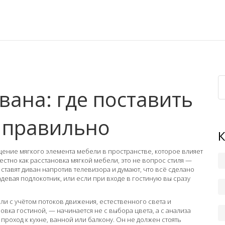
ана: где поставить
й правильно
ение мягкого элемента мебели в пространстве, которое влияет
вестно как
расстановка мягкой мебели
, это не вопрос стиля —
ставят диван напротив телевизора и думают, что всё сделано
адевая подлокотник, или если при входе в гостиную вы сразу
и с учётом потоков движения, естественного света и
овка гостиной
, — начинается не с выбора цвета, а с анализа
 проход к кухне, ванной или балкону. Он не должен стоять