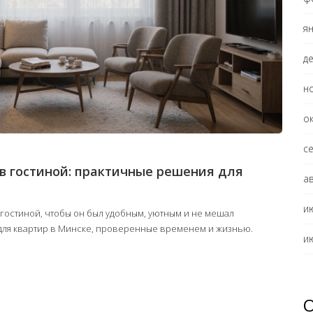
я
д
н
о
с
в гостиной: практичные решения для
а
и
 гостиной, чтобы он был удобным, уютным и не мешал
для квартир в Минске, проверенные временем и жизнью.
и