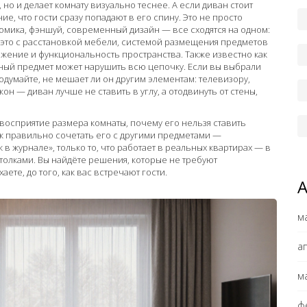
 но и делает комнату визуально теснее. А если диван стоит
, что гости сразу попадают в его спину. Это не просто
мика, фэншуй, современный дизайн — все сходятся на одном:
это с
расстановкой мебели
,
системой размещения предметов
ижение и функциональность пространства
. Также известно как
ьный предмет может нарушить всю цепочку.
Если вы выбрали
думайте, не мешает ли он другим элементам: телевизору,
н — диван лучше не ставить в углу, а отодвинуть от стены,
а восприятие размера комнаты, почему его нельзя ставить
как правильно сочетать его с другими предметами —
 в журнале», только то, что работает в реальных квартирах — в
отолками. Вы найдёте решения, которые не требуют
аете, до того, как вас встречают гости.
м
а
м
ф