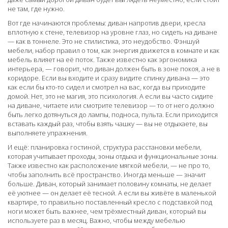
не там, где нужно.
Вот где начинаются проблемы: диван напротив двери, кресла
вплотную к стене, телевизор на уровне глаз, но сидеть на диване
— как в тоннеле. Это не стилистика, это неудобство.
Фэншуй
мебели
,
набор правил о том, как энергия движется в комнате и как
мебель влияет на её поток
. Также известно как
эргономика
интерьера
, — говорит, что диван должен быть в зоне покоя, а не в
коридоре. Если вы входите и сразу видите спинку дивана — это
как если бы кто-то сидел и смотрел на вас, когда вы приходите
домой. Нет, это не магия, это психология.
А если вы часто сидите
на диване, читаете или смотрите телевизор — то от него должно
быть легко дотянуться до лампы, подноса, пульта. Если приходится
вставать каждый раз, чтобы взять чашку — вы не отдыхаете, вы
выполняете упражнения.
И ещё:
планировка гостиной
,
структура расстановки мебели,
которая учитывает проходы, зоны отдыха и функциональные зоны
.
Также известно как
расположение мягкой мебели
, — не про то,
чтобы заполнить всё пространство. Иногда меньше — значит
больше. Диван, который занимает половину комнаты, не делает
её уютнее — он делает её тесной. А если вы живёте в маленькой
квартире, то правильно поставленный кресло с подставкой под
ноги может быть важнее, чем трёхместный диван, который вы
используете раз в месяц.
Важно, чтобы между мебелью