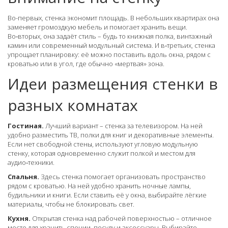
Во-первых, стенка экономит площадь. В небольших квартирах она
заменяет громоздкую мебель и помогает хранить вещи.
Во‑вторых, она задаёт стиль – будь то книжная полка, винтажный
камин или современный модульный система. И в‑третьих, стенка
упрощает планировку: её можно поставить вдоль окна, рядом с
кроватью или в угол, где обычно «мертвая» зона.
Идеи размещения стенки в
разных комнатах
Гостиная.
Лучший вариант – стенка за телевизором. На ней
удобно разместить ТВ, полки для книг и декоративные элементы.
Если нет свободной стены, используют угловую модульную
стенку, которая одновременно служит полкой и местом для
аудио‑техники.
Спальня.
Здесь стенка помогает организовать пространство
рядом с кроватью. На ней удобно хранить ночные лампы,
будильники и книги. Если ставить её у окна, выбирайте лёгкие
материалы, чтобы не блокировать свет.
Кухня.
Открытая стенка над рабочей поверхностью – отличное
место для хранить специи, посуду и аксессуары. Выбирайте