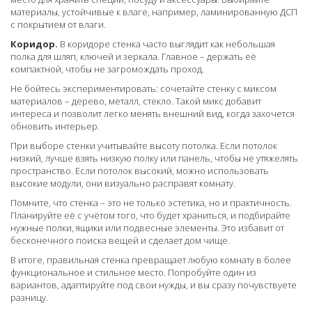
материалы, устойчивые к влаге, например, ламинированную ДСП
с покрытием от влаги.
Коридор.
В коридоре стенка часто выглядит как небольшая
полка для шляп, ключей и зеркала. Главное – держать её
компактной, чтобы не загромождать проход.
Не бойтесь экспериментировать: сочетайте стенку с миксом
материалов – дерево, металл, стекло. Такой микс добавит
интереса и позволит легко менять внешний вид, когда захочется
обновить интерьер.
При выборе стенки учитывайте высоту потолка. Если потолок
низкий, лучше взять низкую полку или панель, чтобы не утяжелять
пространство. Если потолок высокий, можно использовать
высокие модули, они визуально расправят комнату.
Помните, что стенка – это не только эстетика, но и практичность.
Планируйте её с учётом того, что будет храниться, и подбирайте
нужные полки, ящики или подвесные элементы. Это избавит от
бесконечного поиска вещей и сделает дом чище.
В итоге, правильная стенка превращает любую комнату в более
функциональное и стильное место. Попробуйте один из
вариантов, адаптируйте под свои нужды, и вы сразу почувствуете
разницу.