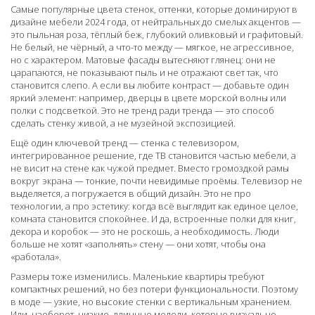
Самые популярные
цвета стенок
,
оттенки, которые доминируют в
дизайне мебели 2024 года, от нейтральных до смелых акцентов
—
это пыльная роза, тёплый беж, глубокий оливковый и графитовый.
Не белый, не чёрный, а что-то между — мягкое, не агрессивное,
но с характером. Матовые фасады вытесняют глянец: они не
царапаются, не показывают пыль и не отражают свет так, что
становится слепо. А если вы любите контраст — добавьте один
яркий элемент: например, дверцы в цвете морской волны или
полки с подсветкой. Это не тренд ради тренда — это способ
сделать стенку живой, а не музейной экспозицией.
Ещё один ключевой тренд —
стенка с телевизором
,
интегрированное решение, где ТВ становится частью мебели, а
не висит на стене как чужой предмет
. Вместо громоздкой рамы
вокруг экрана — тонкие, почти невидимые проёмы. Телевизор не
выделяется, а погружается в общий дизайн. Это не про
технологии, а про эстетику: когда всё выглядит как единое целое,
комната становится спокойнее. И да, встроенные полки для книг,
декора и коробок — это не роскошь, а необходимость. Люди
больше не хотят «заполнять» стену — они хотят, чтобы она
«работала».
Размеры тоже изменились. Маленькие квартиры требуют
компактных решений, но без потери функциональности. Поэтому
в моде — узкие, но высокие стенки с вертикальным хранением.
Или, наоборот, низкие, длинные модели, которые визуально