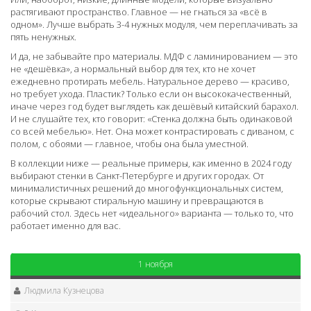
растягивают пространство. Главное — не гнаться за «всё в
одном». Лучше выбрать 3-4 нужных модуля, чем переплачивать за
пять ненужных.
И да, не забывайте про материалы. МДФ с ламинированием — это
не «дешёвка», а нормальный выбор для тех, кто не хочет
ежедневно протирать мебель. Натуральное дерево — красиво,
но требует ухода. Пластик? Только если он высококачественный,
иначе через год будет выглядеть как дешёвый китайский барахол.
И не слушайте тех, кто говорит: «Стенка должна быть одинаковой
со всей мебелью». Нет. Она может контрастировать с диваном, с
полом, с обоями — главное, чтобы она была уместной.
В коллекции ниже — реальные примеры, как именно в 2024 году
выбирают стенки в Санкт-Петербурге и других городах. От
минималистичных решений до многофункциональных систем,
которые скрывают стиральную машину и превращаются в
рабочий стол. Здесь нет «идеального» варианта — только то, что
работает именно для вас.
1 ноября
Людмила Кузнецова