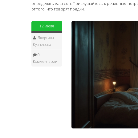
определять ваш сон. Прислушайтесь к реальным потре
от того, что говорят предки.
12 июля
Людмила
Кузнецова
0
Комментарии