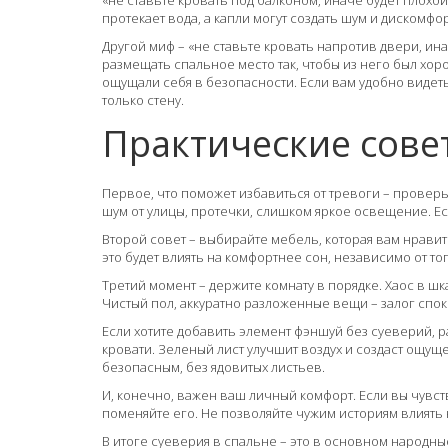
«не ставьте кровать под балконом, иначе будет плохой 
протекает вода, а капли могут создать шум и дискомфор
Другой миф – «не ставьте кровать напротив двери, ин
размещать спальное место так, чтобы из него был хоро
ощущали себя в безопасности. Если вам удобно видеть 
только стену.
Практические совет
Первое, что поможет избавиться от тревоги – провер
шум от улицы, протечки, слишком яркое освещение. Ес
Второй совет – выбирайте мебель, которая вам нравит
это будет влиять на комфортнее сон, независимо от тог
Третий момент – держите комнату в порядке. Хаос в ш
Чистый пол, аккуратно разложенные вещи – залог спок
Если хотите добавить элемент фэншуй без суеверий, 
кровати. Зеленый лист улучшит воздух и создаст ощу
безопасным, без ядовитых листьев.
И, конечно, важен ваш личный комфорт. Если вы чувст
поменяйте его. Не позволяйте чужим историям влиять
В итоге суеверия в спальне – это в основном народны