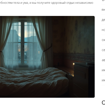
бностям тела и ума, и вы получите здоровый отдых независимо
я
д
н
о
с
а
и
и