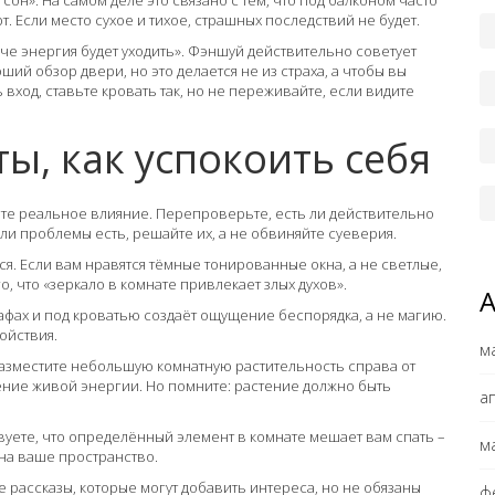
сон». На самом деле это связано с тем, что под балконом часто
т. Если место сухое и тихое, страшных последствий не будет.
аче энергия будет уходить». Фэншуй действительно советует
ший обзор двери, но это делается не из страха, а чтобы вы
вход, ставьте кровать так, но не переживайте, если видите
ы, как успокоить себя
ьте реальное влияние. Перепроверьте, есть ли действительно
ли проблемы есть, решайте их, а не обвиняйте суеверия.
ся. Если вам нравятся тёмные тонированные окна, а не светлые,
о, что «зеркало в комнате привлекает злых духов».
кафах и под кроватью создаёт ощущение беспорядка, а не магию.
ойствия.
м
разместите небольшую комнатную растительность справа от
щение живой энергии. Но помните: растение должно быть
а
вуете, что определённый элемент в комнате мешает вам спать –
м
 на ваше пространство.
е рассказы, которые могут добавить интереса, но не обязаны
ф