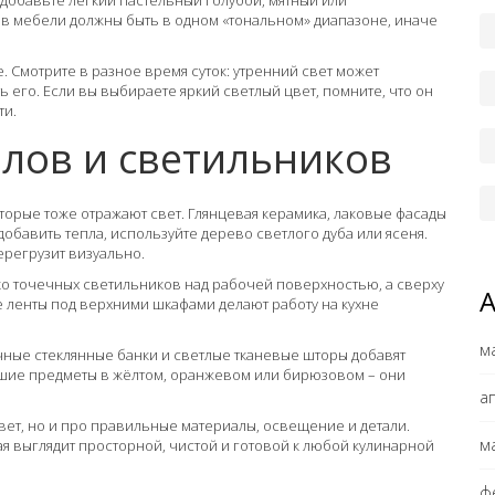
, добавьте лёгкий пастельный голубой, мятный или
ов мебели должны быть в одном «тональном» диапазоне, иначе
е. Смотрите в разное время суток: утренний свет может
 его. Если вы выбираете яркий светлый цвет, помните, что он
ти.
лов и светильников
торые тоже отражают свет. Глянцевая керамика, лаковые фасады
добавить тепла, используйте дерево светлого дуба или ясеня.
ерегрузит визуально.
о точечных светильников над рабочей поверхностью, а сверху
 ленты под верхними шкафами делают работу на кухне
м
чные стеклянные банки и светлые тканевые шторы добавят
льшие предметы в жёлтом, оранжевом или бирюзовом – они
а
 цвет, но и про правильные материалы, освещение и детали.
м
ая выглядит просторной, чистой и готовой к любой кулинарной
ф