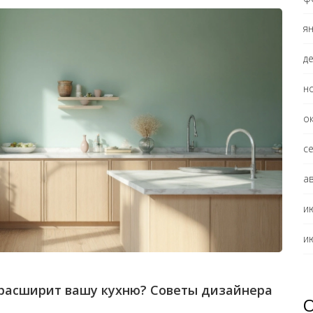
я
д
н
о
с
а
и
и
 расширит вашу кухню? Советы дизайнера