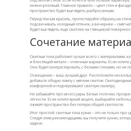
под любой стиль. Если хочется чуть больше характера
нежно‑розовый. Главное правило – цвет стен и фасад
пространство будет выглядеть разбросанным.
Перед тем как красить, протестируйте образец на стен
подсвечивать холодный оттенок, а вечернее – смягчать
будет выглядеть ещё светлее на глянцевой поверхнос
Сочетание материа
Светлые тона работают лучше всего с материалами, ко
и блестящий металл – отличные варианты. Если хотите 
Оно будет контрастировать с белыми стенами, но не п
Освещение – ваш лучший друг. Расположите нескольк
добавьте общую лампу с мягким светом. Светодиодные
комфортной и подчёркивают светлую палитру.
Не забывайте про аксессуары. Белые полочки, прозра
лёгкости. Если хотите яркий акцент, выбирайте небо
оживят пространство без потери общей светлости.
Итог простой: светлые тона кухни – это не только про
Следуя этим рекомендациям, вы получите кухню, котор
задаче.