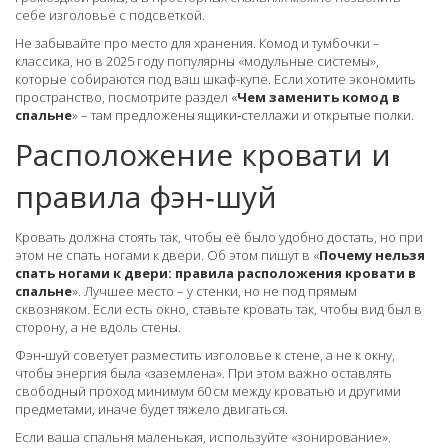
себе изголовье с подсветкой.
Не забывайте про место для хранения. Комод и тумбочки –
классика, но в 2025 году популярны «модульные системы»,
которые собираются под ваш шкаф-купе. Если хотите экономить
пространство, посмотрите раздел «
Чем заменить комод в
спальне
» – там предложены ящики‑стеллажи и открытые полки.
Расположение кровати и
правила фэн‑шуй
Кровать должна стоять так, чтобы её было удобно достать, но при
этом не спать ногами к двери. Об этом пишут в «
Почему нельзя
спать ногами к двери: правила расположения кровати в
спальне
». Лучшее место – у стенки, но не под прямым
сквозняком. Если есть окно, ставьте кровать так, чтобы вид был в
сторону, а не вдоль стены.
Фэн‑шуй советует разместить изголовье к стене, а не к окну,
чтобы энергия была «заземлена». При этом важно оставлять
свободный проход минимум 60 см между кроватью и другими
предметами, иначе будет тяжело двигаться.
Если ваша спальня маленькая, используйте «зонирование».