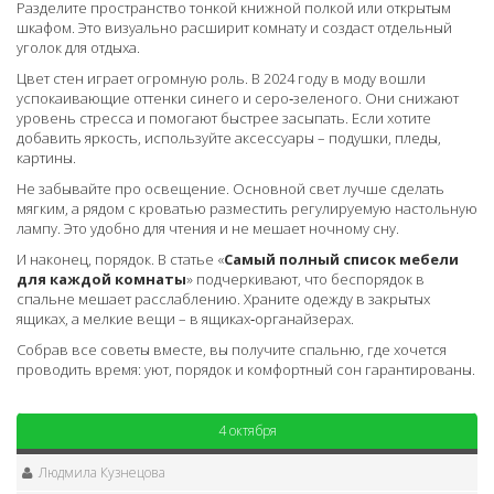
Разделите пространство тонкой книжной полкой или открытым
шкафом. Это визуально расширит комнату и создаст отдельный
уголок для отдыха.
Цвет стен играет огромную роль. В 2024 году в моду вошли
успокаивающие оттенки синего и серо‑зеленого. Они снижают
уровень стресса и помогают быстрее засыпать. Если хотите
добавить яркость, используйте аксессуары – подушки, пледы,
картины.
Не забывайте про освещение. Основной свет лучше сделать
мягким, а рядом с кроватью разместить регулируемую настольную
лампу. Это удобно для чтения и не мешает ночному сну.
И наконец, порядок. В статье «
Самый полный список мебели
для каждой комнаты
» подчеркивают, что беспорядок в
спальне мешает расслаблению. Храните одежду в закрытых
ящиках, а мелкие вещи – в ящиках‑органайзерах.
Собрав все советы вместе, вы получите спальню, где хочется
проводить время: уют, порядок и комфортный сон гарантированы.
4 октября
Людмила Кузнецова