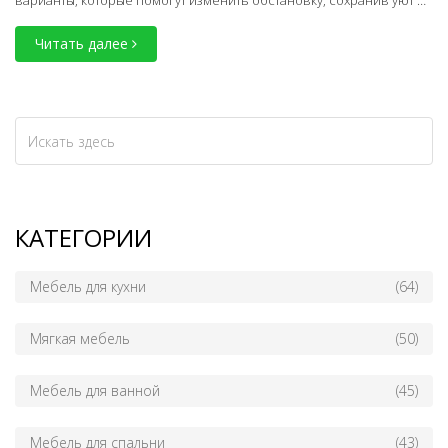
варианты, которые помогут изменить обстановку, сохранив уют и
функциональность. Узнайте, как гармонично заменить диван
Читать далее
удобными и стильными элементами мебели.
КАТЕГОРИИ
Мебель для кухни
(64)
Мягкая мебель
(50)
Мебель для ванной
(45)
Мебель для спальни
(43)