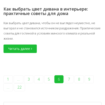
Как выбрать цвет дивана в интерьере:
практичные советы для дома
Как выбрать цвет дивана, чтобы он не выглядел неуместно, не
выгорал и не становился источником раздражения. Практические
советы для гостиной в условиях минского климата и реальной
жизни.
Читать далее
1
…
3
4
5
6
7
8
9
…
22