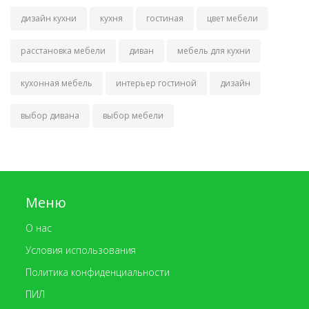
дизайн кухни
кухня
гостиная
цвет мебели
расстановка мебели
диван
мебель для кухни
кухонная мебель
интерьер гостиной
дизайн
выбор дивана
выбор мебели
Меню
О нас
Условия использования
Политика конфиденциальности
ПИЛ